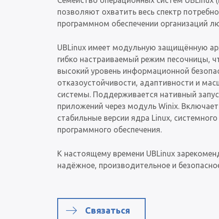
Семейство операционных систем UBLinux 
позволяют охватить весь спектр потребн
программном обеспечении организаций л
UBLinux имеет модульную защищённую арх
гибко настраиваемый режим песочницы, ч
высокий уровень информационной безопа
отказоустойчивости, адаптивности и ма
системы. Поддерживается нативный запус
приложений через модуль Winix. Включае
стабильные версии ядра Linux, системного
программного обеспечения.
К настоящему времени UBLinux зарекомен
надёжное, производительное и безопасное
Связаться