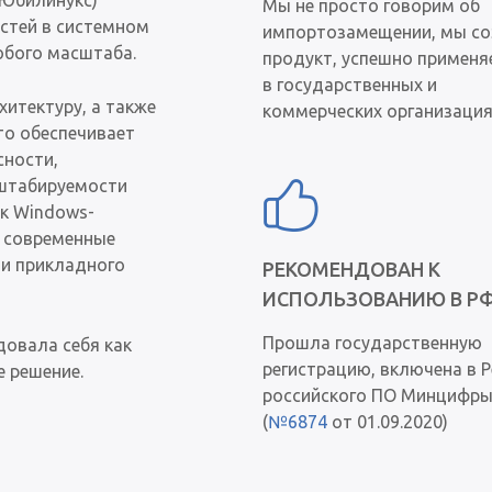
(Юбилинукс)
Мы не просто говорим об
остей в системном
импортозамещении, мы с
юбого масштаба.
продукт, успешно примен
в государственных и
итектуру, а также
коммерческих организация
то обеспечивает
сности,
сштабируемости
к Windows-
т современные
 и прикладного
РЕКОМЕНДОВАН К
ИСПОЛЬЗОВАНИЮ В Р
Прошла государственную
довала себя как
регистрацию, включена в Р
 решение.
российского ПО Минцифр
(
№6874
от 01.09.2020)