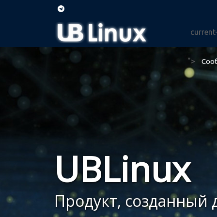
current
">
Соо
UBLinux
Продукт, созданный д