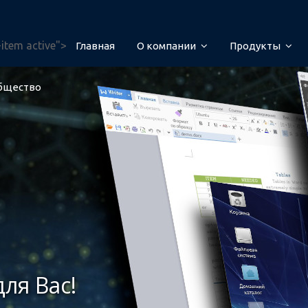
-item active">
Главная
O компании
Продукты
бщество
ля Вас!